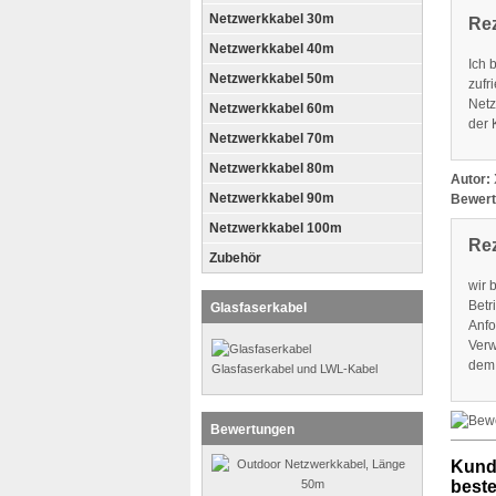
Netzwerkkabel 30m
Re
Netzwerkkabel 40m
Ich 
Netzwerkkabel 50m
zufr
Netz
Netzwerkkabel 60m
der 
Netzwerkkabel 70m
Netzwerkkabel 80m
Autor:
Netzwerkkabel 90m
Bewert
Netzwerkkabel 100m
Re
Zubehör
wir 
Betr
Glasfaserkabel
Anfo
Verw
dem 
Glasfaserkabel und LWL-Kabel
Bewertungen
Kunde
bestel