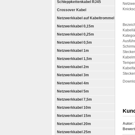
Schleppkettenkabel RJ45
Netzwe
Knicksc
Crossover Kabel
Netzwerkkabel auf Kabeltrommel
Bezeic
Netzwerkkabel 0,15m
Kabellä
Netzwerkkabel 0,25m
Kategor
Ausfüh
Netzwerkkabel 0,5m
Schirm
Netzwerkkabel 1m
Stecker
Kabelma
Netzwerkkabel 1,5m
Tempera
Netzwerkkabel 2m
Kabelfa
Stecker
Netzwerkkabel 3m
Downl
Netzwerkkabel 4m
Netzwerkkabel 5m
Netzwerkkabel 7,5m
Netzwerkkabel 10m
Kund
Netzwerkkabel 15m
Autor:
Netzwerkkabel 20m
Bewert
Netzwerkkabel 25m