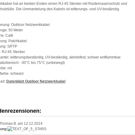
rkkabel hat an beiden Enden einen RJ-45 Stecker mit Rasternasenschutz und
hutztülle. Die Ummantelung des Kabels ist witterungs- und UV-beständig.
hnung: Outdoor Netzwerkkabel
nge: 50 Meter
ie: Cat6
rung: Patchkabel
ung: S/FTP
: RJ-45 Stecker
ntel: witterungsbeständig, UV-beständig, abriebfest, schwer entflammbar.
turbereich: -30°C bis 75°C (unbewegt)
rbe: rot
farbe: schwarz
oad:
Datenblatt Outdoor Netzwerkkabel
enrezensionen:
Thomas B. am 12.12.2014
ung: