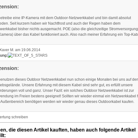
zension:
betreibe eine IP-Kamera mit dem Outdoor-Netzwerkkabel und bin damit absolut
ieden. Seit kurzem haben wir Nachtfrost und auch der Regen haben dem
werkkabel bisher nichts ausgemacht. POE (also die gleichzeitige Stromversorgung
Kamera) über das Kabel funktioniert auch. Also nach meiner Erfahrung ein Top-Kab
Xaver M. am 19.06.2014
ung:
zension:
benutzen dieses Outdoor Netzwerkkabel nun schon einige Monaten bei uns auf de
iebsgelände. Unsere Erfahrung mit diesem Kabel sind sehr gut, es erfüllt unsere
rderungen voll und ganz. Unser Fazit: ein solches Outdoor Netzwerkkabel ist zur
endung im Freien bestens geeignet! Sollten wir wieder einmal ein Netzwerkkabel f
Außenbereich benötigen werden wir wieder genau dieses Outdoorkabel kaufen.
n, die diesen Artikel kauften, haben auch folgende Artikel
lt: