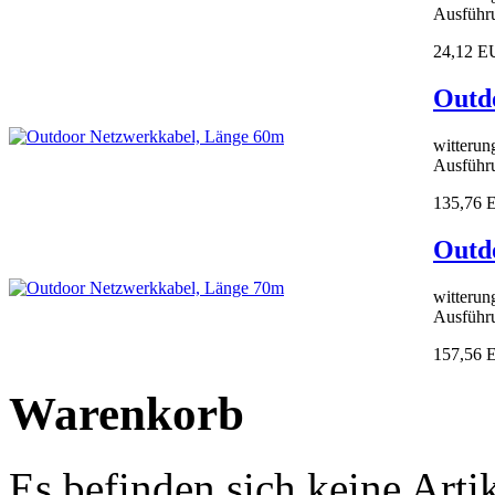
Ausführu
24,12 
Outd
witterun
Ausführu
135,76
Outd
witterun
Ausführu
157,56
Warenkorb
Es befinden sich keine Art