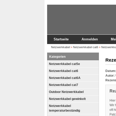
Startseite
Anmelden
Me
Netzwerkkabel
»
Netzwerkkabel cat6
»
Netzwerkka
Kategorien
Reze
Netzwerkkabel cat5e
Netzwerkkabel cat6
Datum
Autor:
Netzwerkkabel cat6A
Rezens
Netzwerkkabel cat7
Re
Outdoor Netzwerkkabel
Netzwerkkabel gewinkelt
Hier
Wir 
Netzwerkkabel
oft 
temperaturbeständig
Patc